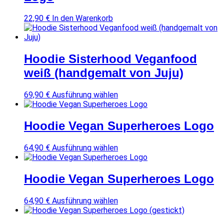
m
e
22,90
€
In den Warenkorb
h
r
e
r
Hoodie Sisterhood Veganfood
e
weiß (handgemalt von Juju)
V
a
r
D
69,90
€
Ausführung wählen
i
i
a
e
n
s
Hoodie Vegan Superheroes Logo
t
e
e
s
D
64,90
€
Ausführung wählen
n
P
i
a
r
e
u
o
s
Hoodie Vegan Superheroes Logo
f
d
e
.
u
s
D
k
D
64,90
€
Ausführung wählen
P
i
t
i
r
e
w
e
o