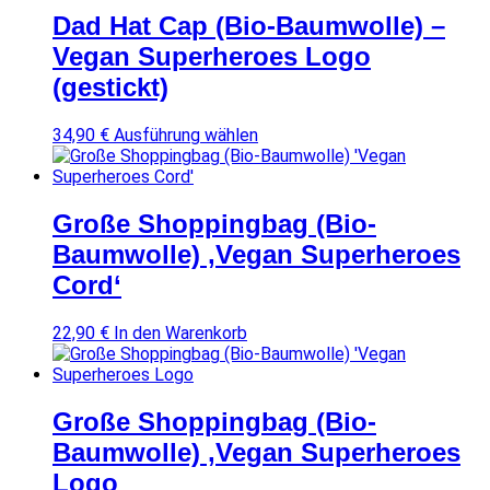
Dad Hat Cap (Bio-Baumwolle) –
Vegan Superheroes Logo
(gestickt)
D
34,90
€
Ausführung wählen
i
e
s
e
Große Shoppingbag (Bio-
s
Baumwolle) ‚Vegan Superheroes
P
r
Cord‘
o
d
22,90
€
In den Warenkorb
u
k
t
w
Große Shoppingbag (Bio-
e
i
Baumwolle) ‚Vegan Superheroes
s
Logo
t