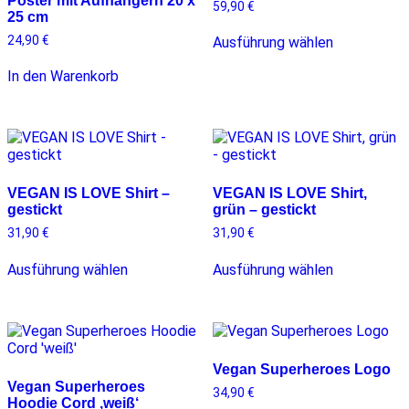
Poster mit Aufhängern 20 x
59,90
€
25 cm
D
24,90
€
Ausführung wählen
i
e
In den Warenkorb
s
e
s
P
r
o
d
VEGAN IS LOVE Shirt –
VEGAN IS LOVE Shirt,
u
gestickt
grün – gestickt
k
31,90
€
31,90
€
t
w
D
D
Ausführung wählen
Ausführung wählen
e
i
i
i
e
e
s
s
s
t
e
e
m
s
s
e
P
P
Vegan Superheroes Logo
h
r
r
Vegan Superheroes
r
o
o
34,90
€
Hoodie Cord ‚weiß‘
e